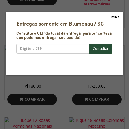
Alstroemérias
R$220,00
Fechar
Entregas somente em Blumenau / SC
COMPRAR
Consulte o CEP do local da entrega, para ter certeza
que podemos entregar seu pedido!
Buquê 12 Rosas
Buquê 12 Rosas
Coloridas Moderno
Vermelhas Importadas
R$180,00
R$250,00
COMPRAR
COMPRAR