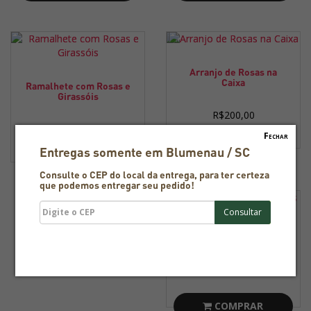
Arranjo de Rosas na
Caixa
Ramalhete com Rosas e
Girassóis
R$200,00
R$180,00
Fechar
COMPRAR
Entregas somente em Blumenau / SC
COMPRAR
Consulte o CEP do local da entrega, para ter certeza
que podemos entregar seu pedido!
Arranjo Ikebana 12 Rosas
R$200,00
COMPRAR